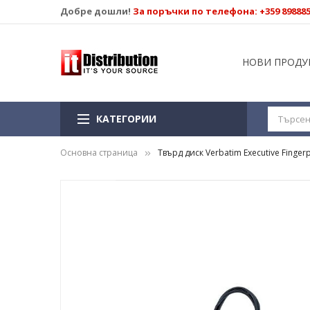
Добре дошли!
За поръчки по телефона: +359 89888
НОВИ ПРОДУ
КАТЕГОРИИ
Основна страница
Твърд диск Verbatim Executive Fingerpr
Преминете
към
края
на
галерията
на
изображенията