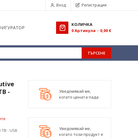
Вход
Регистрация
КОЛИЧКА
ФИГУРАТОР
0
Aртикула
0,00 €
ТЪРСЕНЕ
utive
TB -
Уведомявай ме,
когато цената пада
ите
Уведомявай ме,
1 TB - USB
когато този продукт е