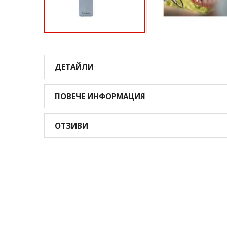
Преминете
към
началото
ДЕТАЙЛИ
на
галерия
със
ПОВЕЧЕ ИНФОРМАЦИЯ
снимки
ОТЗИВИ