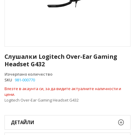
Преминете
към
Слушалки Logitech Over-Ear Gaming
началото
Headset G432
на
галерия
Изчерпано количество
със
SKU
981-000770
снимки
Влезте в акаунта си, за да видите актуалните наличности и
цени.
Logitech Over-Ear Gaming Headset G432
ДЕТАЙЛИ