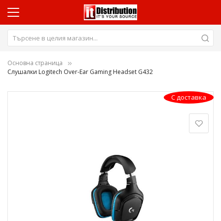
Основна страница
Слушалки Logitech Over-Ear Gaming Headset G432
Преминете
С доставка
към
края
на
галерията
на
изображенията