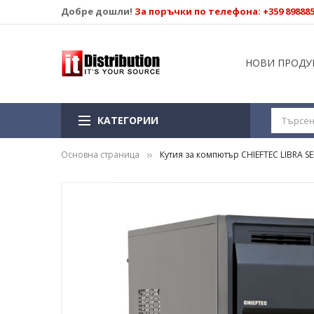
Добре дошли!
За поръчки по телефона: +359 89888
НОВИ ПРОДУ
КАТЕГОРИИ
Основна страница
Кутия за компютър CHIEFTEC LIBRA S
Преминете
към
края
на
галерията
на
изображенията