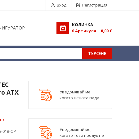
Вход
Регистрация
КОЛИЧКА
ФИГУРАТОР
0
Aртикула
0,00 €
ТЪРСЕНЕ
TEC
ro ATX
Уведомявай ме,
когато цената пада
ите
Уведомявай ме,
G-01B-OP
когато този продукт е