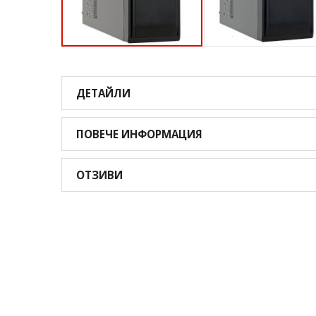
Преминете
към
началото
ДЕТАЙЛИ
на
галерия
със
ПОВЕЧЕ ИНФОРМАЦИЯ
снимки
ОТЗИВИ