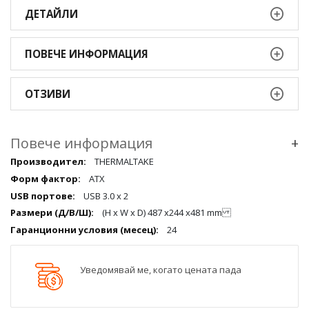
ДЕТАЙЛИ
ПОВЕЧЕ ИНФОРМАЦИЯ
ОТЗИВИ
Повече информация
+
Повече
THERMALTAKE
информация
ATX
qqq
USB 3.0 x 2
(H x W x D) 487 x244 x481 mm
24
Уведомявай ме, когато цената пада