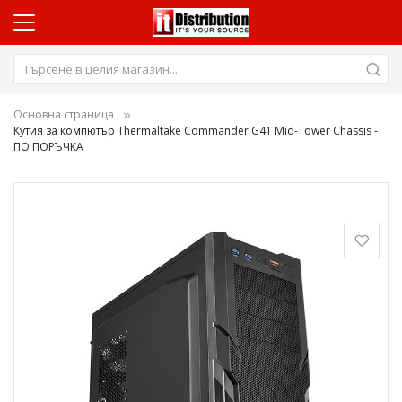
Основна страница
Кутия за компютър Thermaltake Commander G41 Mid-Tower Chassis -
ПО ПОРЪЧКА
Преминете
към
края
на
галерията
на
изображенията