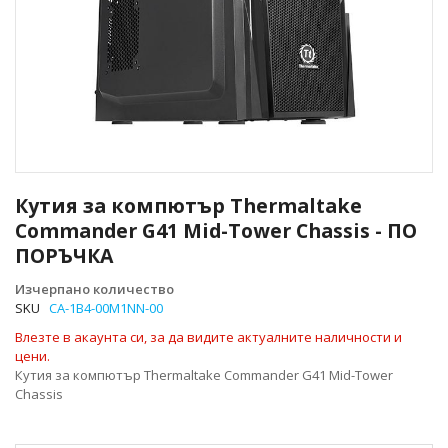
Преминете
към
Кутия за компютър Thermaltake
началото
Commander G41 Mid-Tower Chassis - ПО
на
ПОРЪЧКА
галерия
със
Изчерпано количество
снимки
SKU
CA-1B4-00M1NN-00
Влезте в акаунта си, за да видите актуалните наличности и
цени.
Кутия за компютър Thermaltake Commander G41 Mid-Tower
Chassis