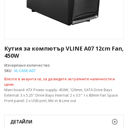
Преминете
към
Кутия за компютър VLINE A07 12cm Fan,
началото
450W
на
галерия
Изчерпано количество
със
SKU
VL-CASE-A07
снимки
Влезте в акаунта си, за да видите актуалните наличности и
цени.
Main board: ATX Power supply: 450W, 120mm, SATA Drive Bays
External: 3 x 5.25" Drive Bays Internal: 2 x 3.5" 1 x 80mm Fan Space
Front panel: 2 x USB port, Mic in & Line out
ДЕТАЙЛИ