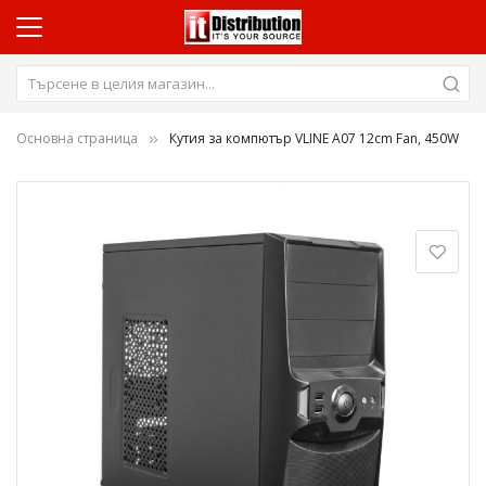
Основна страница
Кутия за компютър VLINE A07 12cm Fan, 450W
Преминете
към
края
на
галерията
на
изображенията