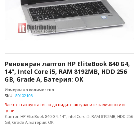
Преминете
към
Реновиран лаптоп HP EliteBook 840 G4,
началото
14", Intel Core i5, RAM 8192MB, HDD 256
на
GB, Grade A, Батерия: OK
галерия
със
Изчерпано количество
снимки
SKU
80102106
Влезте в акаунта си, за да видите актуалните наличности и
цени.
Лаптоп HP EliteBook 840 G4, 14", Intel Core i5, RAM 8192MB, HDD 256
GB, Grade A, Батерия: OK