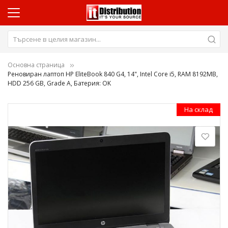
Основна страница
Реновиран лаптоп HP EliteBook 840 G4, 14", Intel Core i5, RAM 8192MB,
HDD 256 GB, Grade A, Батерия: OK
Преминете
На склад
към
края
на
галерията
на
изображенията