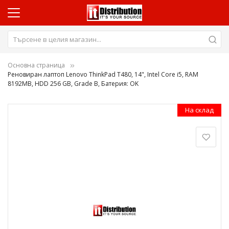
Основна страница
Реновиран лаптоп Lenovo ThinkPad T480, 14", Intel Core i5, RAM
8192MB, HDD 256 GB, Grade B, Батерия: OK
Преминете
На склад
към
края
на
галерията
на
изображенията