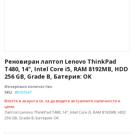
Преминете
към
Реновиран лаптоп Lenovo ThinkPad
началото
T480, 14", Intel Core i5, RAM 8192MB, HDD
на
256 GB, Grade B, Батерия: OK
галерия
със
Изчерпано количество
снимки
SKU
80107247
Влезте в акаунта си, за да видите актуалните наличности и
цени.
Лаптоп Lenovo ThinkPad T480, 14", Intel Core i5, RAM 8192MB, HDD
256 GB, Grade B, Батерия: OK