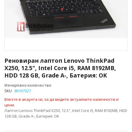
Преминете
към
Реновиран лаптоп Lenovo ThinkPad
началото
X250, 12.5", Intel Core i5, RAM 8192MB,
на
HDD 128 GB, Grade A-, Батерия: OK
галерия
със
Изчерпано количество
снимки
SKU
80107327
Влезте в акаунта си, за да видите актуалните наличности и
цени.
Лаптоп Lenovo ThinkPad X250, 12.5", Intel Core i5, RAM 8192MB, HDD
128 GB, Grade A-, Батерия: OK