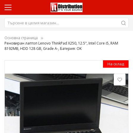
Основна страница
Реновиран лаптоп Lenovo ThinkPad X250, 12.5", Intel Core i5, RAM
8192MB, HDD 128 GB, Grade A-, Батерия: OK
Преминете
На склад
към
края
на
галерията
на
изображенията