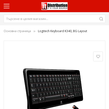
Основна страница
Logitech Keyboard K340, BG Layout
Преминете
към
края
на
галерията
на
изображенията