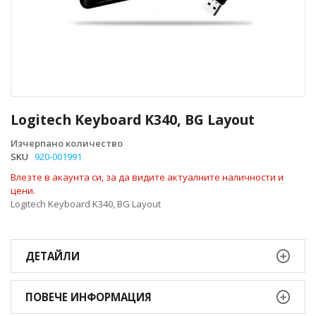
Преминете
към
Logitech Keyboard K340, BG Layout
началото
на
Изчерпано количество
галерия
SKU
920-001991
със
Влезте в акаунта си, за да видите актуалните наличности и
снимки
цени.
Logitech Keyboard K340, BG Layout
ДЕТАЙЛИ
ПОВЕЧЕ ИНФОРМАЦИЯ