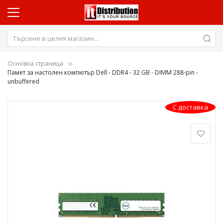
Основна страница
Памет за настолен компютър Dell - DDR4 - 32 GB - DIMM 288-pin -
unbuffered
Преминете
С доставка
към
края
на
галерията
на
изображенията