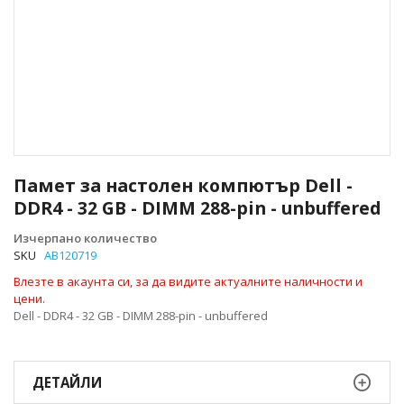
Преминете
към
Памет за настолен компютър Dell -
началото
DDR4 - 32 GB - DIMM 288-pin - unbuffered
на
галерия
Изчерпано количество
със
SKU
AB120719
снимки
Влезте в акаунта си, за да видите актуалните наличности и
цени.
Dell - DDR4 - 32 GB - DIMM 288-pin - unbuffered
ДЕТАЙЛИ