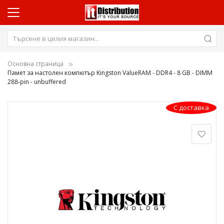
Основна страница
Памет за настолен компютър Kingston ValueRAM - DDR4 - 8 GB - DIMM
288-pin - unbuffered
Преминете
С доставка
към
края
на
галерията
на
изображенията