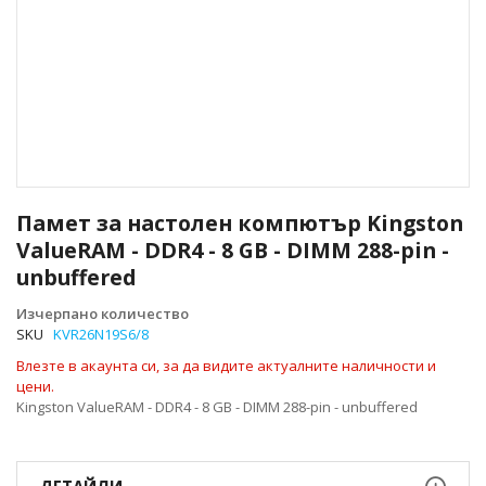
Преминете
към
Памет за настолен компютър Kingston
началото
ValueRAM - DDR4 - 8 GB - DIMM 288-pin -
на
unbuffered
галерия
със
Изчерпано количество
снимки
SKU
KVR26N19S6/8
Влезте в акаунта си, за да видите актуалните наличности и
цени.
Kingston ValueRAM - DDR4 - 8 GB - DIMM 288-pin - unbuffered