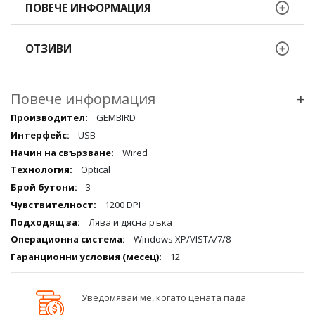
ПОВЕЧЕ ИНФОРМАЦИЯ
ОТЗИВИ
Повече информация
+
Повече
GEMBIRD
информация
USB
qqq
Wired
Optical
3
1200 DPI
Лява и дясна ръка
Windows XP/VISTA/7/8
12
Уведомявай ме, когато цената пада