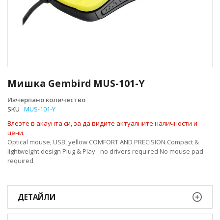
Преминете
към
Мишка Gembird MUS-101-Y
началото
на
Изчерпано количество
галерия
SKU
MUS-101-Y
със
Влезте в акаунта си, за да видите актуалните наличности и
снимки
цени.
Optical mouse, USB, yellow COMFORT AND PRECISION Compact &
lightweight design Plug & Play - no drivers required No mouse pad
required
ДЕТАЙЛИ