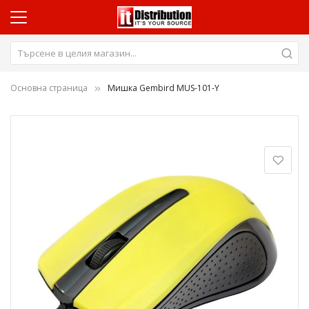
Основна страница
Мишка Gembird MUS-101-Y
Преминете
към
края
на
галерията
на
изображенията