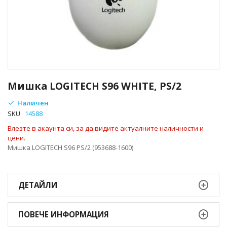
Преминете
към
Мишка LOGITECH S96 WHITE, PS/2
началото
на
Наличен
галерия
SKU
14588
със
Влезте в акаунта си, за да видите актуалните наличности и
снимки
цени.
Мишка LOGITECH S96 PS/2 (953688-1600)
ДЕТАЙЛИ
ПОВЕЧЕ ИНФОРМАЦИЯ