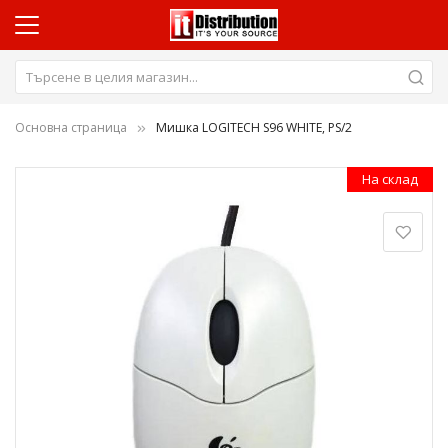
Основна страница
Мишка LOGITECH S96 WHITE, PS/2
Преминете
На склад
към
края
на
галерията
на
изображенията