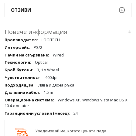
ОТЗИВИ
Повече информация
+
Повече
LOGITECH
информация
PS/2
qqq
Wired
Optical
3, 1 x Wheel
400dpi
Лява и дясна ръка
1.5 m
Windows XP, Windows Vista Mac OS X
10.4.x or later
24
Уведомявай ме, когато цената пада