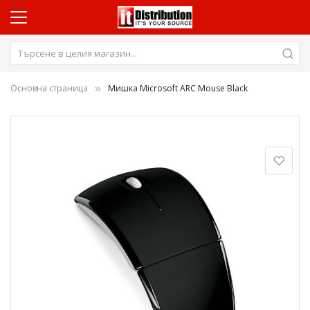
Основна страница
Мишка Microsoft ARC Mouse Black
Преминете
към
края
на
галерията
на
изображенията