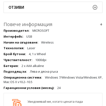
ОТЗИВИ
Повече информация
+
Повече
MICROSOFT
информация
USB
qqq
Wireless
Laser
4, 1 x Wheel
1000dpi
2 х ААА alkaline
Лява и дясна ръка
Windows 7/Windows Vista/Windows XP,
Mac OS X v10.2–10.5
24
Уведомявай ме, когато цената пада