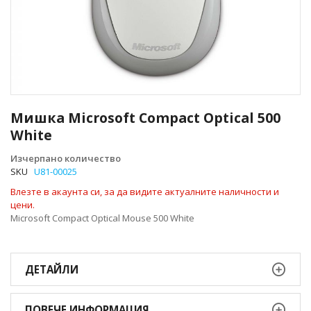
Преминете
към
Мишка Microsoft Compact Optical 500
началото
White
на
галерия
Изчерпано количество
със
SKU
U81-00025
снимки
Влезте в акаунта си, за да видите актуалните наличности и
цени.
Microsoft Compact Optical Mouse 500 White
ДЕТАЙЛИ
ПОВЕЧЕ ИНФОРМАЦИЯ