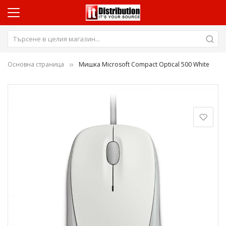
Основна страница
Мишка Microsoft Compact Optical 500 White
Преминете
към
края
на
галерията
на
изображенията