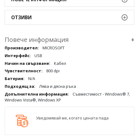
ОТЗИВИ
Повече информация
+
Повече
MICROSOFT
информация
USB
qqq
Кабел
800 dpi
N/A
Лява и дясна ръка
Съвместимост - Windows® 7,
Windows Vista®, Windows XP
Уведомявай ме, когато цената пада