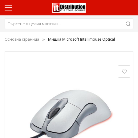
Основна страница
Мишка Microsoft Intellimouse Optical
Преминете
към
края
на
галерията
на
изображенията