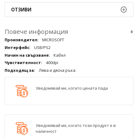
ОТЗИВИ
Повече информация
+
Повече
MICROSOFT
информация
USB/PS2
qqq
Кабел
400dpi
Лява и дясна ръка
Уведомявай ме, когато цената пада
Уведомявай ме, когато този продукт е в
наличност