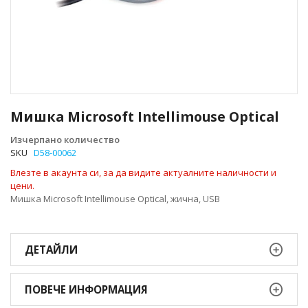
Преминете
към
Мишка Microsoft Intellimouse Optical
началото
на
Изчерпано количество
галерия
SKU
D58-00062
със
Влезте в акаунта си, за да видите актуалните наличности и
снимки
цени.
Мишка Microsoft Intellimouse Optical, жична, USB
ДЕТАЙЛИ
ПОВЕЧЕ ИНФОРМАЦИЯ