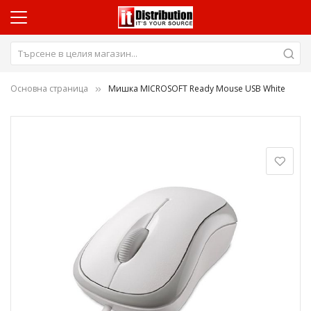
Основна страница
Мишка MICROSOFT Ready Mouse USB White
Преминете
към
края
на
галерията
на
изображенията