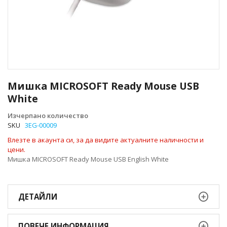
Преминете
към
Мишка MICROSOFT Ready Mouse USB
началото
White
на
галерия
Изчерпано количество
със
SKU
3EG-00009
снимки
Влезте в акаунта си, за да видите актуалните наличности и
цени.
Мишка MICROSOFT Ready Mouse USB English White
ДЕТАЙЛИ
ПОВЕЧЕ ИНФОРМАЦИЯ