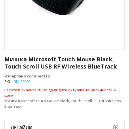
Преминете
към
Мишка Microsoft Touch Mouse Black,
началото
Touch Scroll USB RF Wireless BlueTrack
на
галерия
Изчерпано количество
със
SKU
3KJ-00002
снимки
Влезте в акаунта си, за да видите актуалните наличности и
цени.
Мишка Microsoft Touch Mouse Black, Touch Scroll USB RF Wireless
BlueTrack
ДЕТАЙЛИ