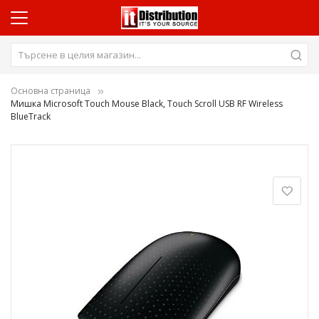
Основна страница
Мишка Microsoft Touch Mouse Black, Touch Scroll USB RF Wireless
BlueTrack
Преминете
към
края
на
галерията
на
изображенията