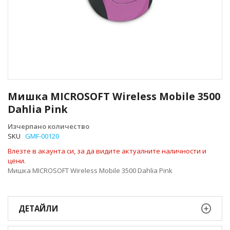
Преминете
към
Мишка MICROSOFT Wireless Mobile 3500
началото
Dahlia Pink
на
галерия
Изчерпано количество
със
SKU
GMF-00120
снимки
Влезте в акаунта си, за да видите актуалните наличности и
цени.
Мишка MICROSOFT Wireless Mobile 3500 Dahlia Pink
ДЕТАЙЛИ