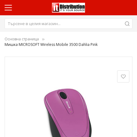
Основна страница
Мишка MICROSOFT Wireless Mobile 3500 Dahlia Pink
Преминете
към
края
на
галерията
на
изображенията