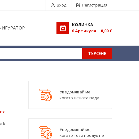
Вход
Регистрация
КОЛИЧКА
ФИГУРАТОР
0
Aртикула
0,00 €
ТЪРСЕНЕ
Уведомявай ме,
когато цената пада
ите
ack
Уведомявай ме,
когато този продукт е