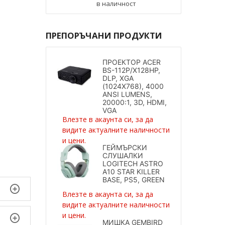
в наличност
ПРЕПОРЪЧАНИ ПРОДУКТИ
ПРОЕКТОР ACER
BS-112P/X128HP,
DLP, XGA
(1024X768), 4000
ANSI LUMENS,
20000:1, 3D, HDMI,
VGA
Влезте в акаунта си, за да
видите актуалните наличности
и цени.
ГЕЙМЪРСКИ
СЛУШАЛКИ
LOGITECH ASTRO
A10 STAR KILLER
BASE, PS5, GREEN
Влезте в акаунта си, за да
видите актуалните наличности
и цени.
МИШКА GEMBIRD