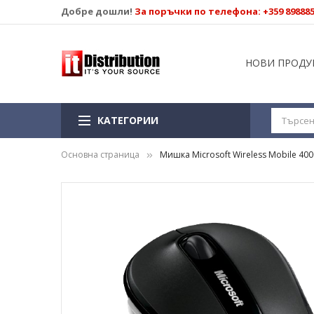
Добре дошли!
За поръчки по телефона: +359 89888
НОВИ ПРОДУ
КАТЕГОРИИ
Основна страница
Мишка Microsoft Wireless Mobile 400
Преминете
към
края
на
галерията
на
изображенията