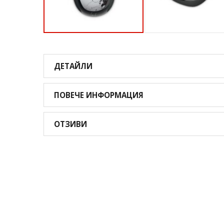
Преминете
към
началото
ДЕТАЙЛИ
на
галерия
със
ПОВЕЧЕ ИНФОРМАЦИЯ
снимки
ОТЗИВИ