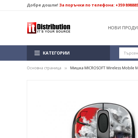
Добре дошли!
За поръчки по телефона: +359 89888
НОВИ ПРОДУ
КАТЕГОРИИ
Основна страница
Мишка MICROSOFT Wireless Mobile Мo
Преминете
към
края
на
галерията
на
изображенията