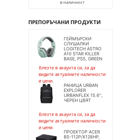
в наличност
ПРЕПОРЪЧАНИ ПРОДУКТИ
ГЕЙМЪРСКИ
СЛУШАЛКИ
LOGITECH ASTRO
A10 STAR KILLER
BASE, PS5, GREEN
Влезте в акаунта си, за да
видите актуалните наличности
и цени.
РАНИЦА URBAN
EXPLORER
URBANFLEX 15.6″,
ЧЕРЕН ЦВЯТ
Влезте в акаунта си, за да
видите актуалните наличности
и цени.
ПРОЕКТОР ACER
BS-112P/X128HP,