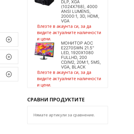
DLP, XGA
(1024X768), 4000
ANSI LUMENS,
20000:1, 3D, HDMI,
VGA
Влезте в акаунта си, за да
видите актуалните наличности
и цени.
МОНИТОР AOC
E2270SWN 21.5"
LED, 1920X1080
FULLHD, 200
CD/M2, 20M:1, 5MS,
VGA, BLACK
Влезте в акаунта си, за да
видите актуалните наличности
и цени.
СРАВНИ ПРОДУКТИТЕ
Нямате артикули за сравнение.