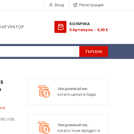
Вход
Регистрация
КОЛИЧКА
ФИГУРАТОР
0
Aртикула
0,00 €
ТЪРСЕНЕ
s
o
Уведомявай ме,
когато цената пада
ите
00, USB,
Уведомявай ме,
когато този продукт е