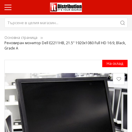
Основна страница
Реновиран монитор Dell E2211HB, 21.5" 1920x1080 Full HD 16:9, Black,
Grade A
Преминете
На склад
към
края
на
галерията
на
изображенията