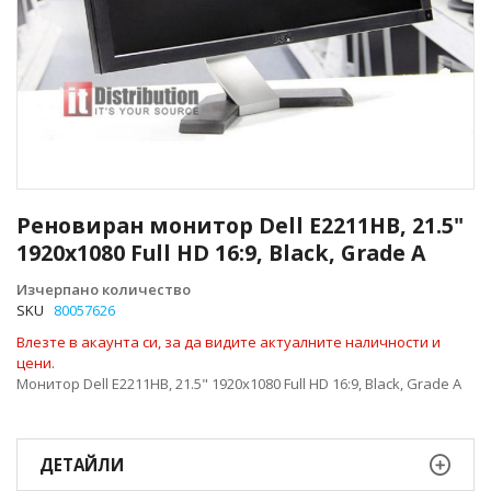
Преминете
към
Реновиран монитор Dell E2211HB, 21.5"
началото
1920x1080 Full HD 16:9, Black, Grade A
на
галерия
Изчерпано количество
със
SKU
80057626
снимки
Влезте в акаунта си, за да видите актуалните наличности и
цени.
Монитор Dell E2211HB, 21.5" 1920x1080 Full HD 16:9, Black, Grade A
ДЕТАЙЛИ