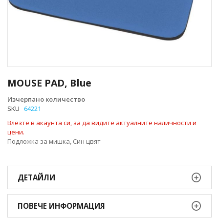
Преминете
към
MOUSE PAD, Blue
началото
на
Изчерпано количество
галерия
SKU
64221
със
Влезте в акаунта си, за да видите актуалните наличности и
снимки
цени.
Подложка за мишка, Син цвят
ДЕТАЙЛИ
ПОВЕЧЕ ИНФОРМАЦИЯ