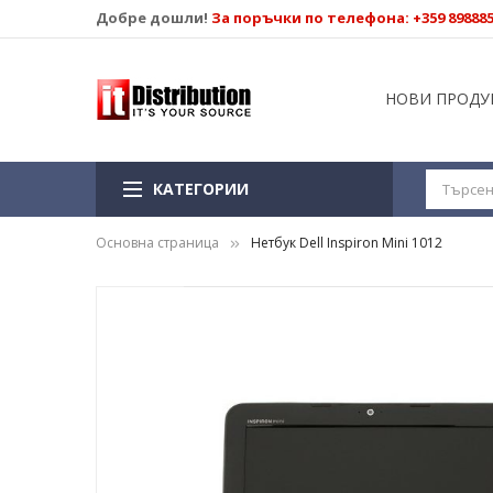
Добре дошли!
За поръчки по телефона: +359 89888
НОВИ ПРОДУ
КАТЕГОРИИ
Основна страница
Нетбук Dell Inspiron Mini 1012
Преминете
към
края
на
галерията
на
изображенията