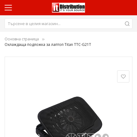
Основна страница
Охлаждаща подложка за лаптоп Titan TTC-G21T
Преминете
към
края
на
галерията
на
изображенията