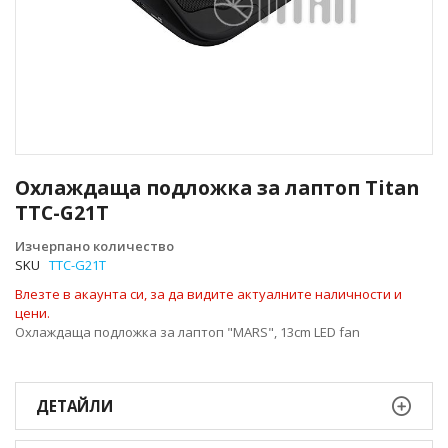
Преминете
към
Охлаждаща подложка за лаптоп Titan
началото
TTC-G21T
на
галерия
Изчерпано количество
със
SKU
TTC-G21T
снимки
Влезте в акаунта си, за да видите актуалните наличности и
цени.
Охлаждаща подложка за лаптоп "MARS", 13cm LED fan
ДЕТАЙЛИ