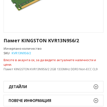
Преминете
към
Памет KINGSTON KVR13N9S6/2
началото
на
Изчерпано количество
галерия
SKU
KVR13N9S6/2
със
Влезте в акаунта си, за да видите актуалните наличности и
снимки
цени.
Памет KINGSTON KVR13N9S6/2 2GB 1333MHz DDR3 Non-ECC CL9
ДЕТАЙЛИ
ПОВЕЧЕ ИНФОРМАЦИЯ