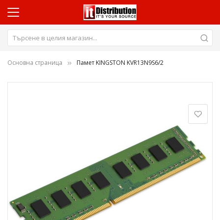
Основна страница
Памет KINGSTON KVR13N9S6/2
Преминете
към
края
на
галерията
на
изображенията