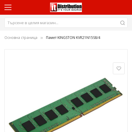
Основна страница
Памет KINGSTON KVR21N15S8/4
Преминете
към
края
на
галерията
на
изображенията