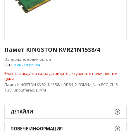
Преминете
към
Памет KINGSTON KVR21N15S8/4
началото
на
Изчерпано количество
галерия
SKU
KVR21N15S8/4
със
Влезте в акаунта си, за да видите актуалните наличности и
снимки
цени.
Памет KINGSTON KVR21N15S8/4 DDR4, 2133MHz, Non-ECC, CL15,
1.2V, Unbuffered, DIMM
ДЕТАЙЛИ
ПОВЕЧЕ ИНФОРМАЦИЯ