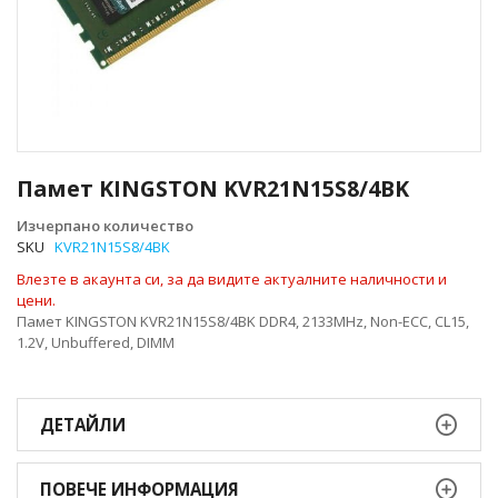
Преминете
към
Памет KINGSTON KVR21N15S8/4BK
началото
на
Изчерпано количество
галерия
SKU
KVR21N15S8/4BK
със
Влезте в акаунта си, за да видите актуалните наличности и
снимки
цени.
Памет KINGSTON KVR21N15S8/4BK DDR4, 2133MHz, Non-ECC, CL15,
1.2V, Unbuffered, DIMM
ДЕТАЙЛИ
ПОВЕЧЕ ИНФОРМАЦИЯ