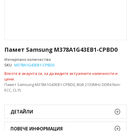
Преминете
към
Памет Samsung M378A1G43EB1-CPBD0
началото
на
Изчерпано количество
галерия
SKU
M378A1G43EB1-CPBD0
със
Влезте в акаунта си, за да видите актуалните наличности и
снимки
цени.
Памет Samsung M378A1G43EB1-CPBD0, 8GB 2133MHz DDR4 Non-
ECC, CL15
ДЕТАЙЛИ
ПОВЕЧЕ ИНФОРМАЦИЯ