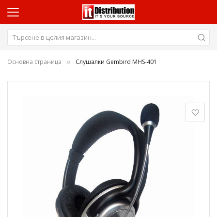
Основна страница
Слушалки Gembird MHS-401
Преминете
към
края
на
галерията
на
изображенията