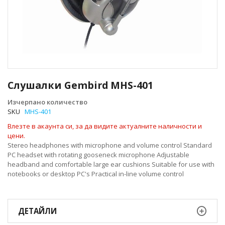
Преминете
към
Слушалки Gembird MHS-401
началото
на
Изчерпано количество
галерия
SKU
MHS-401
със
Влезте в акаунта си, за да видите актуалните наличности и
снимки
цени.
Stereo headphones with microphone and volume control Standard
PC headset with rotating gooseneck microphone Adjustable
headband and comfortable large ear cushions Suitable for use with
notebooks or desktop PC's Practical in-line volume control
ДЕТАЙЛИ