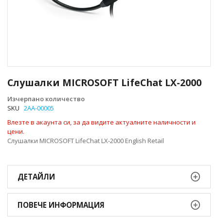
Преминете
към
Слушалки MICROSOFT LifeChat LX-2000
началото
на
Изчерпано количество
галерия
SKU
2AA-00005
със
Влезте в акаунта си, за да видите актуалните наличности и
снимки
цени.
Слушалки MICROSOFT LifeChat LX-2000 English Retail
ДЕТАЙЛИ
ПОВЕЧЕ ИНФОРМАЦИЯ