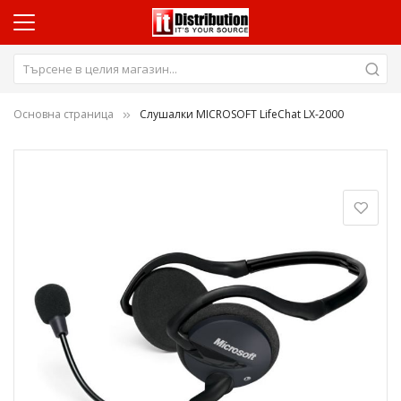
Основна страница
Слушалки MICROSOFT LifeChat LX-2000
Преминете
към
края
на
галерията
на
изображенията