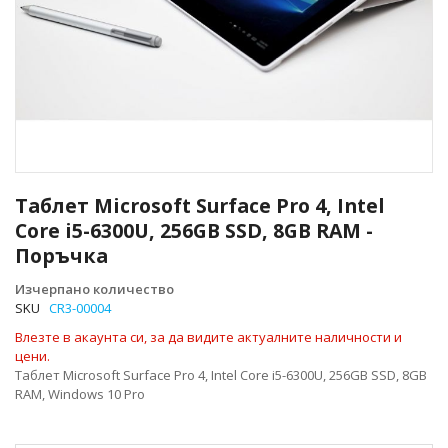
Преминете
към
Таблет Microsoft Surface Pro 4, Intel
началото
Core i5-6300U, 256GB SSD, 8GB RAM -
на
Поръчка
галерия
със
Изчерпано количество
снимки
SKU
CR3-00004
Влезте в акаунта си, за да видите актуалните наличности и
цени.
Таблет Microsoft Surface Pro 4, Intel Core i5-6300U, 256GB SSD, 8GB
RAM, Windows 10 Pro