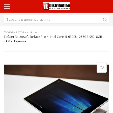
Основна страница
Таблет Microsoft Surface Pro 4, Intel Core i5-6300U, 256GB SSD, 8GB
RAM - Поръчка
Преминете
към
края
на
галерията
на
изображенията