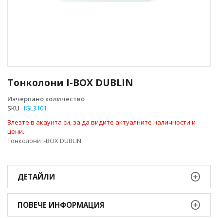
Преминете
към
Тонколони I-BOX DUBLIN
началото
на
Изчерпано количество
галерия
SKU
IGL3101
със
Влезте в акаунта си, за да видите актуалните наличности и
снимки
цени.
Тонколони I-BOX DUBLIN
ДЕТАЙЛИ
ПОВЕЧЕ ИНФОРМАЦИЯ