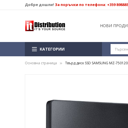
Добре дошли!
За поръчки по телефона: +359 89888
НОВИ ПРОДУ
КАТЕГОРИИ
Основна страница
Твърд диск SSD SAMSUNG MZ-75012
Преминете
към
края
на
галерията
на
изображенията