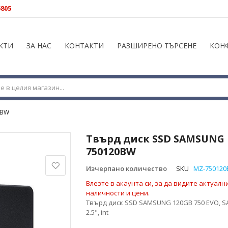
5805
КТИ
ЗА НАС
КОНТАКТИ
РАЗШИРЕНО ТЪРСЕНЕ
КОН
0BW
Твърд диск SSD SAMSUNG 
750120BW
Изчерпано количество
SKU
MZ-75012
Влезте в акаунта си, за да видите актуалн
наличности и цени.
Твърд диск SSD SAMSUNG 120GB 750 EVO, SAT
2.5", int