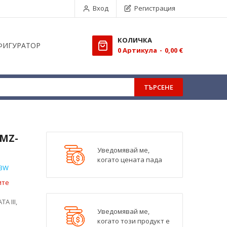
Вход
Регистрация
КОЛИЧКА
ФИГУРАТОР
0
Aртикула
0,00 €
ТЪРСЕНЕ
MZ-
Уведомявай ме,
когато цената пада
0BW
ите
A III,
Уведомявай ме,
когато този продукт е