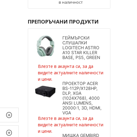
в наличност
ПРЕПОРЪЧАНИ ПРОДУКТИ
ГЕЙМЪРСКИ
СЛУШАЛКИ
LOGITECH ASTRO
A10 STAR KILLER
BASE, PS5, GREEN
Влезте в акаунта си, за да
видите актуалните наличности
и цени.
ПРОЕКТОР ACER
BS-112P/X128HP,
DLP, XGA
(1024X768), 4000
ANSI LUMENS,
20000:1, 3D, HDMI,
VGA
Влезте в акаунта си, за да
видите актуалните наличности
и цени.
МИШКА GEMBIRD