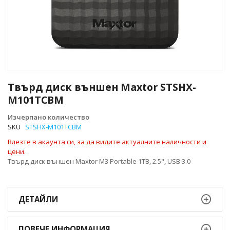
Преминете
към
Твърд диск външен Maxtor STSHX-
началото
M101TCBM
на
галерия
Изчерпано количество
със
SKU
STSHX-M101TCBM
снимки
Влезте в акаунта си, за да видите актуалните наличности и
цени.
Твърд диск външен Maxtor M3 Portable 1TB, 2.5", USB 3.0
ДЕТАЙЛИ
ПОВЕЧЕ ИНФОРМАЦИЯ