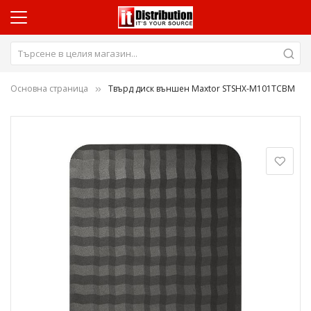
Основна страница
Твърд диск външен Maxtor STSHX-M101TCBM
Преминете
към
края
на
галерията
на
изображенията