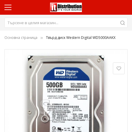
Основна страница
Твърд диск Western Digital WD5000AAKX
Преминете
към
края
на
галерията
на
изображенията