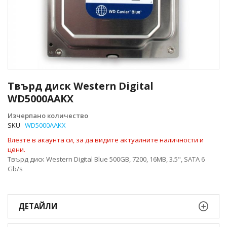
Преминете
към
Твърд диск Western Digital
началото
WD5000AAKX
на
галерия
Изчерпано количество
със
SKU
WD5000AAKX
снимки
Влезте в акаунта си, за да видите актуалните наличности и
цени.
Твърд диск Western Digital Blue 500GB, 7200, 16MB, 3.5", SATA 6
Gb/s
ДЕТАЙЛИ