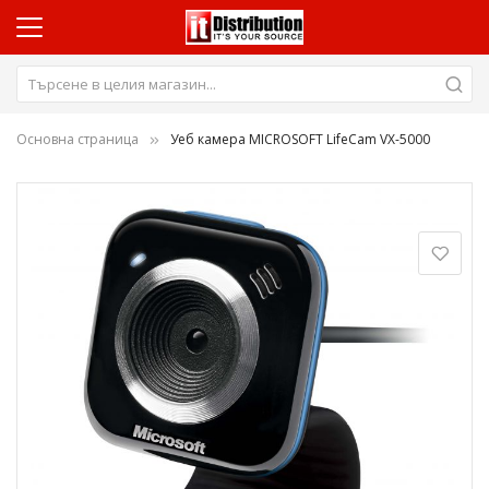
Основна страница
Уеб камера MICROSOFT LifeCam VX-5000
Преминете
към
края
на
галерията
на
изображенията