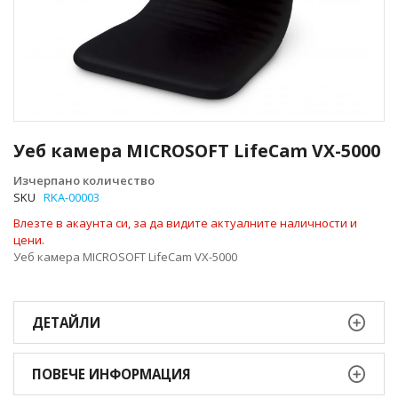
Преминете
към
Уеб камера MICROSOFT LifeCam VX-5000
началото
на
Изчерпано количество
галерия
SKU
RKA-00003
със
Влезте в акаунта си, за да видите актуалните наличности и
снимки
цени.
Уеб камера MICROSOFT LifeCam VX-5000
ДЕТАЙЛИ
ПОВЕЧЕ ИНФОРМАЦИЯ