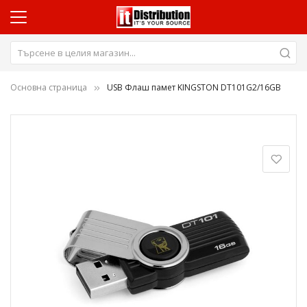
Основна страница
USB Флаш памет KINGSTON DT101G2/16GB
Преминете
към
края
на
галерията
на
изображенията