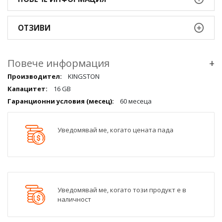
ОТЗИВИ
Повече информация
+
Повече
KINGSTON
информация
16 GB
qqq
60 месеца
Уведомявай ме, когато цената пада
Уведомявай ме, когато този продукт е в
наличност