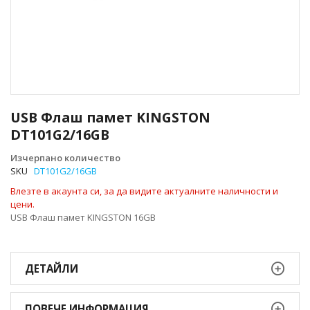
Преминете
към
USB Флаш памет KINGSTON
началото
DT101G2/16GB
на
галерия
Изчерпано количество
със
SKU
DT101G2/16GB
снимки
Влезте в акаунта си, за да видите актуалните наличности и
цени.
USB Флаш памет KINGSTON 16GB
ДЕТАЙЛИ
ПОВЕЧЕ ИНФОРМАЦИЯ