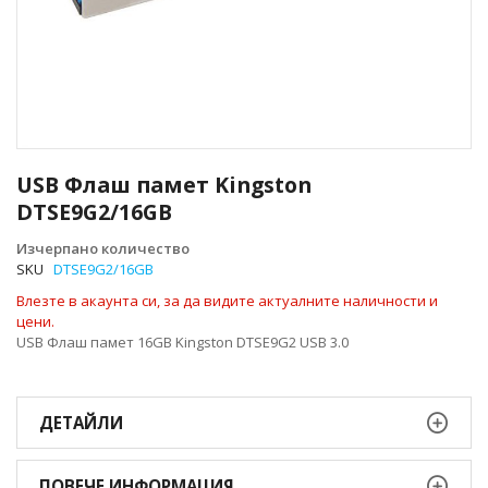
Преминете
към
USB Флаш памет Kingston
началото
DTSE9G2/16GB
на
галерия
Изчерпано количество
със
SKU
DTSE9G2/16GB
снимки
Влезте в акаунта си, за да видите актуалните наличности и
цени.
USB Флаш памет 16GB Kingston DTSE9G2 USB 3.0
ДЕТАЙЛИ
ПОВЕЧЕ ИНФОРМАЦИЯ