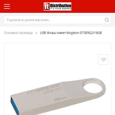
Основна страница
USB Флаш памет Kingston DTSE9G2/16GB
Преминете
към
края
на
галерията
на
изображенията