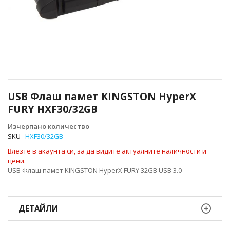
Преминете
към
USB Флаш памет KINGSTON HyperX
началото
FURY HXF30/32GB
на
галерия
Изчерпано количество
със
SKU
HXF30/32GB
снимки
Влезте в акаунта си, за да видите актуалните наличности и
цени.
USB Флаш памет KINGSTON HyperX FURY 32GB USB 3.0
ДЕТАЙЛИ