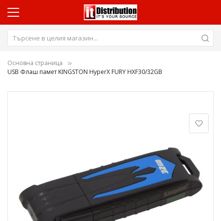
Основна страница
USB Флаш памет KINGSTON HyperX FURY HXF30/32GB
Преминете
към
края
на
галерията
на
изображенията