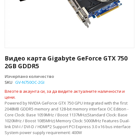
Преминете
към
Видео карта Gigabyte GeForce GTX 750
началото
2GB GDDR5
на
галерия
Изчерпано количество
със
SKU
GV-N750OC-2GI
снимки
Влезте в акаунта си, за да видите актуалните наличности и
цени.
Powered by NVIDIA GeForce GTX 750 GPU Integrated with the first
2048MB GDDR5 memory and 128-bit memory interface OC Edition -
Core Clock: Base 1059MHz / Boost 1137MHz(Standard Clock: Base
1020MHz / Boost 1085MHz) Memory Clock: 5000MHz Features Dual-
link DVI-I / DVI-D / HDMI*2 Support PCI Express 3.0 x16 bus interface
System power supply requirement: 400W