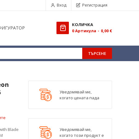
Вход
Регистрация
КОЛИЧКА
ФИГУРАТОР
0
Aртикула
0,00 €
ТЪРСЕНЕ
eon
5
Уведомявай ме,
когато цената пада
ите
ith Blade
Уведомявай ме,
8M
когато този продукт е