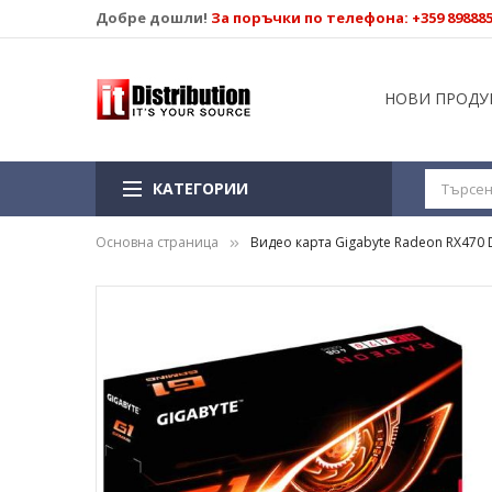
Добре дошли!
За поръчки по телефона: +359 89888
НОВИ ПРОДУ
КАТЕГОРИИ
Основна страница
Видео карта Gigabyte Radeon RX470 
Преминете
към
края
на
галерията
на
изображенията