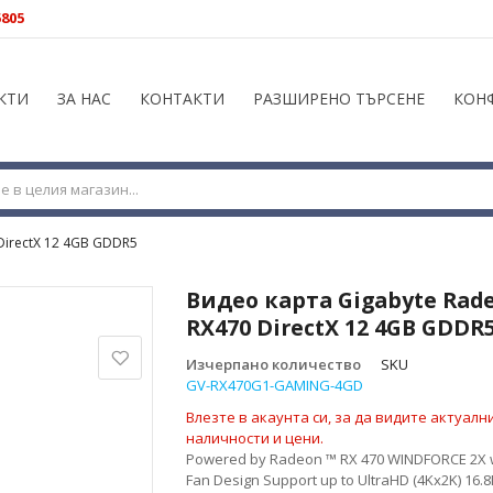
5805
КТИ
ЗА НАС
КОНТАКТИ
РАЗШИРЕНО ТЪРСЕНЕ
КОН
DirectX 12 4GB GDDR5
Видео карта Gigabyte Rad
RX470 DirectX 12 4GB GDDR
Изчерпано количество
SKU
GV-RX470G1-GAMING-4GD
Влезте в акаунта си, за да видите актуалн
наличности и цени.
Powered by Radeon ™ RX 470 WINDFORCE 2X w
Fan Design Support up to UltraHD (4Kx2K) 16.