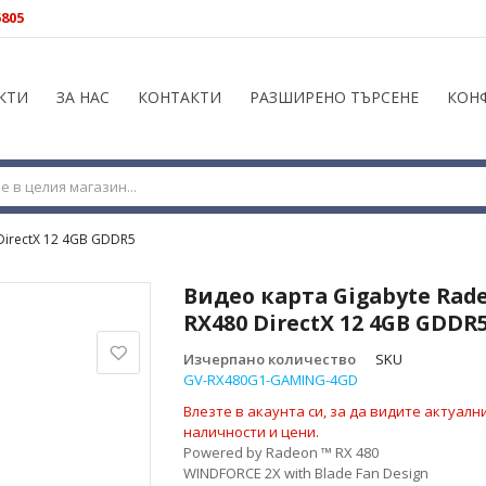
5805
КТИ
ЗА НАС
КОНТАКТИ
РАЗШИРЕНО ТЪРСЕНЕ
КОН
DirectX 12 4GB GDDR5
Видео карта Gigabyte Rad
RX480 DirectX 12 4GB GDDR
Изчерпано количество
SKU
GV-RX480G1-GAMING-4GD
Влезте в акаунта си, за да видите актуалн
наличности и цени.
Powered by Radeon ™ RX 480
WINDFORCE 2X with Blade Fan Design