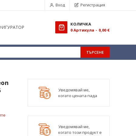
Вход
Регистрация
КОЛИЧКА
ФИГУРАТОР
0
Aртикула
0,00 €
ТЪРСЕНЕ
eon
5
Уведомявай ме,
когато цената пада
ите
Уведомявай ме,
когато този продукт е