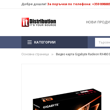
Добре дошли!
За поръчки по телефона: +359 89888
НОВИ ПРОДУ
КАТЕГОРИИ
Основна страница
Видео карта Gigabyte Radeon RX480 
Преминете
към
края
на
галерията
на
изображенията