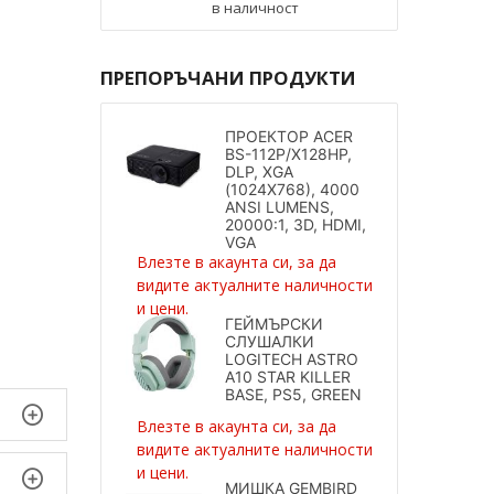
в наличност
ПРЕПОРЪЧАНИ ПРОДУКТИ
ПРОЕКТОР ACER
BS-112P/X128HP,
DLP, XGA
(1024X768), 4000
ANSI LUMENS,
20000:1, 3D, HDMI,
VGA
Влезте в акаунта си, за да
видите актуалните наличности
и цени.
ГЕЙМЪРСКИ
СЛУШАЛКИ
LOGITECH ASTRO
A10 STAR KILLER
BASE, PS5, GREEN
Влезте в акаунта си, за да
видите актуалните наличности
и цени.
МИШКА GEMBIRD