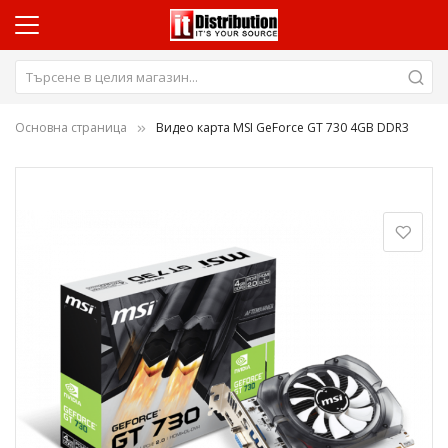
Основна страница
Видео карта MSI GeForce GT 730 4GB DDR3
Преминете
към
края
на
галерията
на
изображенията