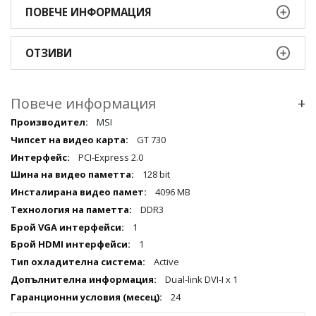
ПОВЕЧЕ ИНФОРМАЦИЯ
ОТЗИВИ
Повече информация
+
Повече
MSI
информация
GT 730
qqq
PCI-Express 2.0
128 bit
4096 MB
DDR3
1
1
Active
Dual-link DVI-I x 1
24