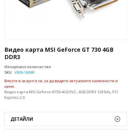
Преминете
към
Видео карта MSI GeForce GT 730 4GB
началото
DDR3
на
галерия
Изчерпано количество
със
SKU
V809-1684R
снимки
Влезте в акаунта си, за да видите актуалните наличности и
цени.
Видео карта MSI Geforce N730-4GD3V2 , 4GB DDR3 128 bits, PCI
Express 2.0
ДЕТАЙЛИ