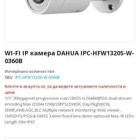
Преминете
към
WI-FI IP камера DAHUA IPC-HFW1320S-W-
началото
0360B
на
галерия
Изчерпано количество
със
SKU
IPC-HFW1320S-W-0360B
снимки
Влезте в акаунта си, за да видите актуалните наличности и
цени.
1/3” 3Megapixel progressive scan CMOS H.264&MJPEG dual-stream
encoding Max (2304x1296)/20FPS) DWDR, Day/Night(ICR),
3DNR,AWB,AGC,BLC Multiple network monitoring: Web viewer,
CMS(DSS/PSS) & DMSS 3.6mm fixed lens (6mm optional) Max. IR LEDs
Length 30m IP67