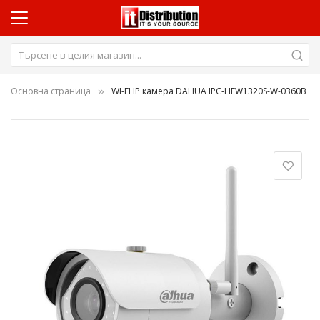
Основна страница
WI-FI IP камера DAHUA IPC-HFW1320S-W-0360B
Преминете
към
края
на
галерията
на
изображенията