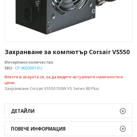
Преминете
към
Захранване за компютър Corsair VS550
началото
на
Изчерпано количество
галерия
SKU
CP-9020097-EU
със
Влезте в акаунта си, за да видите актуалните наличности и
снимки
цени.
Захранване Corsair VS550 550W VS Series 80 Plus
ДЕТАЙЛИ
ПОВЕЧЕ ИНФОРМАЦИЯ