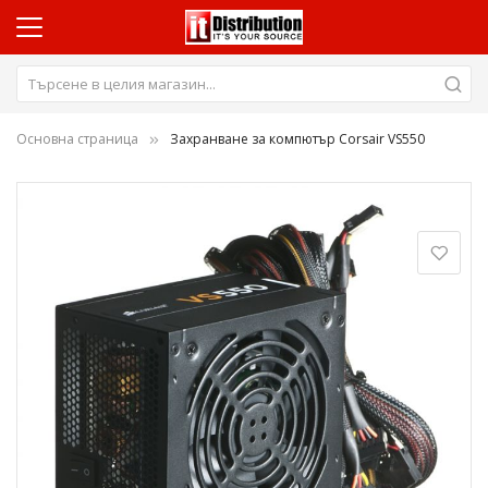
Основна страница
Захранване за компютър Corsair VS550
Преминете
към
края
на
галерията
на
изображенията